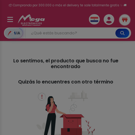
📦 Comprando por 300.000 o más el delivery te sale totalmente gratis ✨ 🚚
💳 ¡HASTA 24 CUOTAS SIN INTERÉS con tarjetas adheridas!
IA
Lo sentimos, el producto que busca no fue
encontrado
Quizás lo encuentres con otro término