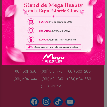
Brasil
(045) 3528-9053 - (045) 3528-8462
(045) 3025-7072 - (045) 3025-7736
(045) 3025-7713
Paraguay
(061) 501-350 - (061) 513-776 - (061) 500-268
(061) 504-444 - (061) 501-810 - (061) 504-666
(061) 513-346