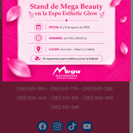
Brasil
(045) 3528-9053 - (045) 3528-8462
(045) 3025-7072 - (045) 3025-7736
(045) 3025-7713
Paraguay
(061) 501-350 - (061) 513-776 - (061) 500-268
(061) 504-444 - (061) 501-810 - (061) 504-666
(061) 513-346