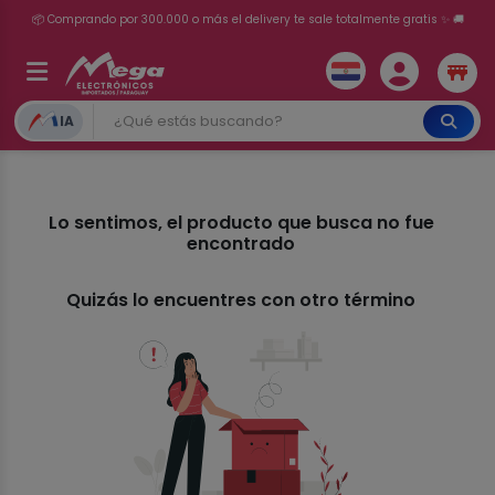
📦 Comprando por 300.000 o más el delivery te sale totalmente gratis ✨ 🚚
💳 ¡HASTA 24 CUOTAS SIN INTERÉS con tarjetas adheridas!
IA
Lo sentimos, el producto que busca no fue
encontrado
Quizás lo encuentres con otro término