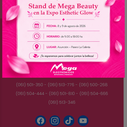
Brasil
(045) 3528-9053 - (045) 3528-8462
(045) 3025-7072 - (045) 3025-7736
(045) 3025-7713
Paraguay
(061) 501-350 - (061) 513-776 - (061) 500-268
(061) 504-444 - (061) 501-810 - (061) 504-666
(061) 513-346