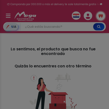
📦 Comprando por 300.000 o más el delivery te sale totalmente gratis ✨ 🚚
💳 ¡HASTA 24 CUOTAS SIN INTERÉS con tarjetas adheridas!
IA
Lo sentimos, el producto que busca no fue
encontrado
Quizás lo encuentres con otro término