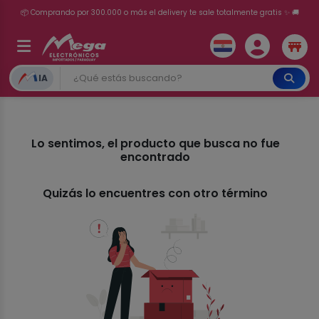
📦 Comprando por 300.000 o más el delivery te sale totalmente gratis ✨ 🚚
💳 ¡HASTA 24 CUOTAS SIN INTERÉS con tarjetas adheridas!
IA
Lo sentimos, el producto que busca no fue
encontrado
Quizás lo encuentres con otro término