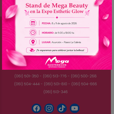
Brasil
(045) 3528-9053 - (045) 3528-8462
(045) 3025-7072 - (045) 3025-7736
(045) 3025-7713
Paraguay
(061) 501-350 - (061) 513-776 - (061) 500-268
(061) 504-444 - (061) 501-810 - (061) 504-666
(061) 513-346