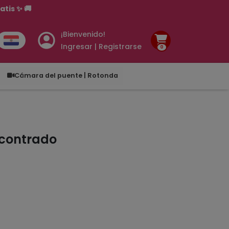
tis ✨ 🚚
¡Bienvenido!
Ingresar | Registrarse
0
.00
Cámara del puente | Rotonda
ncontrado