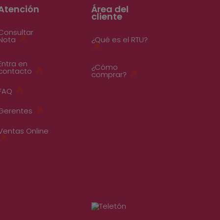
Atención
Área del
cliente
Consultar
Nota
¿Qué es el RTU?
Entra en
¿Cómo
contacto
comprar?
FAQ
Gerentes
Ventas Online