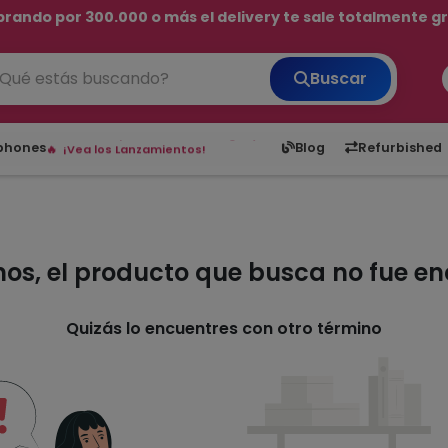
rando por 300.000 o más el delivery te sale totalmente gra
💳 ¡HASTA 24 CUOTAS SIN INTERÉS con tarjetas adheridas!
Buscar
¡Hasta en 24 cuotas sin interés!
Envíos rápidos a todo Paraguay.
6,050
5.20
1,900
1
tphones
Blog
Refurbished
¡Vea los Lanzamientos!
mos, el producto que busca no fue e
Quizás lo encuentres con otro término