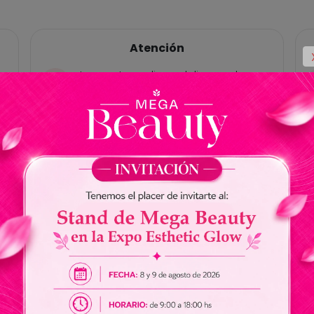
Atención
Las ventas online y delivery solo
están habilitadas para Paraguay, no
tenemos cuentas bancárias en
Brasil.
No somos responsables por envios
de dinero a nuestros vendedores.