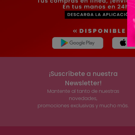
¡Suscríbete a nuestra
Newsletter!
Mantente al tanto de nuestras
novedades,
promociones exclusivas y mucho más.