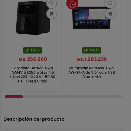
En stock
En stock
Gs. 256.060
Gs. 1.283.236
Fritadeira Elétrica Aiwa
Multimídia Receiver Aiwa
Ba
AWFK45 1.350 watts 4.5
AW-2K-A de 9.5" com USB
5 V
Litros 220 - 240 V ~ 50 60
Bluetooth
Hz - Preta Cinza
Descripción del producto