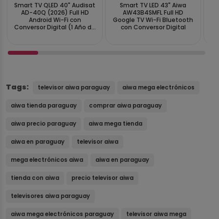
Smart TV QLED 40" Audisat
Smart TV LED 43" Aiwa
Sm
AD-40Q (2026) Full HD
AW43B4SMFL Full HD
Android Wi-Fi con
Google TV Wi-Fi Bluetooth
UN
Conversor Digital (1 Año de
con Conversor Digital
H
Garantía)
Tags:
televisor aiwa paraguay
aiwa mega electrónicos
aiwa tienda paraguay
comprar aiwa paraguay
aiwa precio paraguay
aiwa mega tienda
aiwa en paraguay
televisor aiwa
mega electrónicos aiwa
aiwa en paraguay
tienda con aiwa
precio televisor aiwa
televisores aiwa paraguay
aiwa mega electrónicos paraguay
televisor aiwa mega