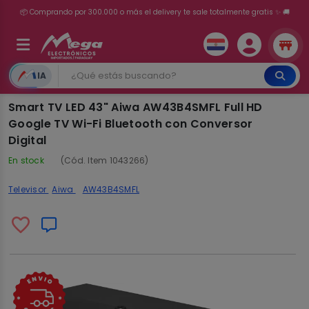
💳 ¡HASTA 24 CUOTAS SIN INTERÉS con tarjetas adheridas!
IA
Smart TV LED 43" Aiwa AW43B4SMFL Full HD
Google TV Wi-Fi Bluetooth con Conversor
Digital
En stock
(Cód. Item 1043266)
Televisor
Aiwa
AW43B4SMFL