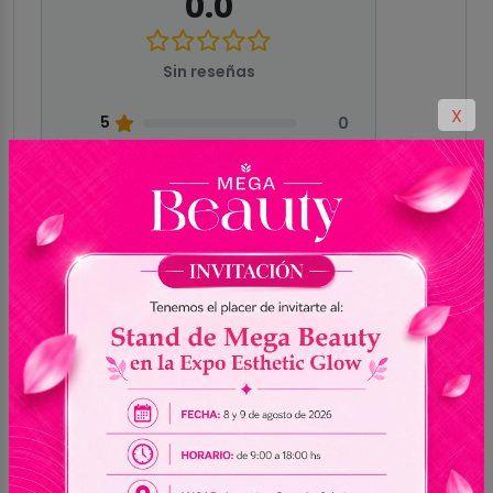
0.0
Sin reseñas
X
5
0
4
0
3
0
2
0
1
0