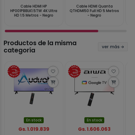
Cable HDMI HP
Cable HDMI Quanta
HP001PBBLK1.5TW 4K Ultra
QTHDMI50 Full HD 5 Metros
Q
HD 1.5 Metros - Negro
- Negro
Productos de la misma
ver más
categoría
En stock
En stock
Gs. 1.019.839
Gs. 1.606.063