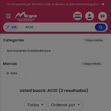
📦 Comprando por 300.000 o más el delivery te sale totalmente gratis ✨ 🚚
💳 ¡HASTA 24 CUOTAS SIN INTERÉS con tarjetas adheridas!
IA
Categorías
1 disponibles
Auriculares Inalámbricos
Marcas
1 disponibles
G-tide
Usted buscó: AC01 (3 resultados)
Todos
Ordenar por