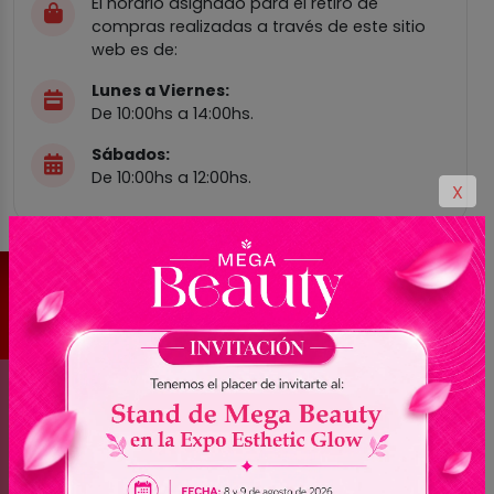
El horario asignado para el retiro de
compras realizadas a través de este sitio
web es de:
Lunes a Viernes:
De 10:00hs a 14:00hs.
Sábados:
De 10:00hs a 12:00hs.
X
¡Suscríbete a nuestra Newsletter!
Mantente al tanto de nuestras novedades,
promociones exclusivas y mucho más.